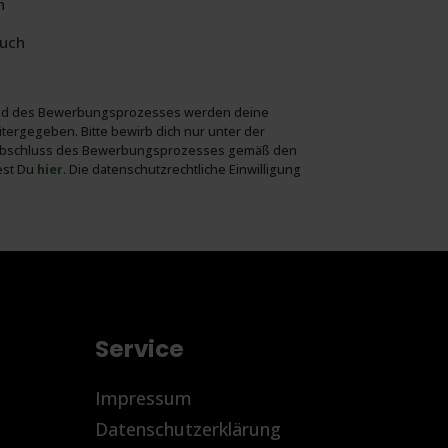
h
auch
ährend des Bewerbungs­prozesses werden deine
ter­gegeben. Bitte bewirb dich nur unter der
ach Abschluss des Bewerbungs­prozesses gemäß den
dest Du
hier
. Die daten­schutz­rechtliche Ein­willigung
Service
Impressum
Datenschutzerklärung