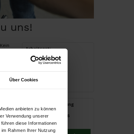
u uns!
Kein
Arbeitsort:
lles
Münster
Beginn:
ab sofort
Arbeitszeit:
Über Cookies
Vollzeit
Jobs ohne Ausbildung
 Medien anbieten zu können
Anna Resch
Tel.: 0800 / 4007766
hrer Verwendung unserer
 führen diese Informationen
ie im Rahmen Ihrer Nutzung