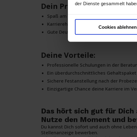
Dein Profil:
der Dienste gesammelt habe
Spaß am Kundenkontakt und der Beratu
Karrierehunger und Begeisterungsfähigk
Cookies ablehnen
Gute Deutschkenntnisse und Motivation 
Deine Vorteile:
Professionelle Schulungen in der Beratu
Ein überdurchschnittliches Gehaltspaket 
Sichere Festanstellung nach der Probeze
Einzigartige Chance deine Karriere im V
Das hört sich gut für Dich
Nutze den Moment und bew
Du kannst Dich sofort und auch ohne Lebensl
Stellenanzeige bewerben.