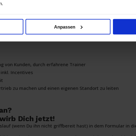
n.
ng
eit
Anpassen
im Vertrieb durchzustarten
ng von Kunden, durch erfahrene Trainer
inkl. Incentives
it
ertrieb zu machen und einen eigenen Standort zu leiten
 an?
irb Dich jetzt!
auf (wenn Du ihn nicht griffbereit hast) in dem Formular in di