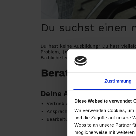
Du suchst einen 
Du hast keine Ausbildung? Du hast viell
Problem,
Jobs-ohne-Ausbildung
bietet je
Fachliche lernst du von uns!
CHOOSE YOUR 
Berater im Vertr
Zustimmung
Deine Aufgaben:
Diese Webseite verwendet 
Vertrieb von Telekommunikations- und 
Wir verwenden Cookies, um I
Ansprache und Beratung von Neukunde
und die Zugriffe auf unsere 
Bearbeitung von Kundenaufträgen und O
Website an unsere Partner fü
möglicherweise mit weiteren