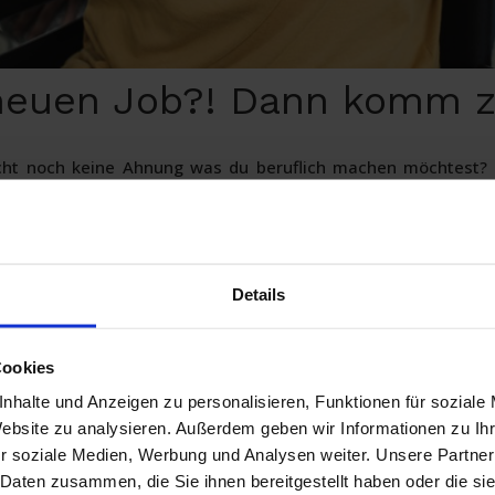
neuen Job?! Dann komm z
eicht noch keine Ahnung was du beruflich machen möchtest? 
dem eine Chance! Die richtige Einstellung bringst du mit, a
FUTURE!
ieb VZ/TZ (m/w/d)
Details
Cookies
Energieprodukten
nhalte und Anzeigen zu personalisieren, Funktionen für soziale
n
Website zu analysieren. Außerdem geben wir Informationen zu I
ptimierung von bestehenden Verträgen
r soziale Medien, Werbung und Analysen weiter. Unsere Partner
 Daten zusammen, die Sie ihnen bereitgestellt haben oder die s