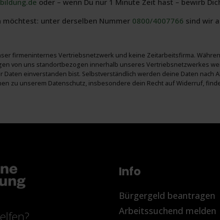
bildung.de
oder – wenn Du nur 1 Minute Zeit hast – bewirb Dic
en möchtest: unter derselben Nummer
0800/4007766
sind wir 
unser firmen­internes Vertriebs­netz­werk und keine Zeit­arbeits­firma. W
gen von uns standort­bezogen inner­halb unseres Vertriebs­netz­werkes wei
ner Daten ein­ver­standen bist. Selbst­verständlich werden deine Daten n
tionen zu unserem Daten­schutz, insbe­sondere dein Recht auf Wider­ruf, fin
Info
Bürgergeld beantragen
Arbeitssuchend melden
elfen?