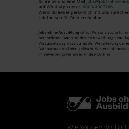
Schreibe uns eine Mail
jobs@jobs-ohne-aus
auf WhatsApp unter:
0800/4007766
Wenn du lieber persönlich mit uns sprech
telefonisch für Dich erreichbar.
Jobs-ohne-Ausbildung
ist auf Personal­suche für 
persön­lichen Daten mit deinen Bewerbungs­unter­la
Voraus­setzung, dass du mit der Weiter­leitung dei
Daten­schutz­richt­linien gelöscht. Weitere Infor­ma
im Bewerbungs­verfahren findest Du
hier
.
Wie können wir Dir h