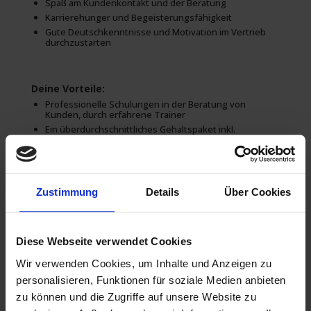
Spaß am Kundenkontakt und der Beratung
Karrierehunger und Begeisterungsfähigkeit
Gute Deutschkenntnisse und Motivation im Vertrieb
durchzustarten
Deine Vorteile:
Professionelle Schulungen in der Beratung von
Kunden, durch erfahrene Trainer
Ein überdurchschnittliches Gehaltspaket inkl.
Incentives
Sichere Festanstellung nach der Probezeit
Einzigartige Chance deine Karriere im Vertrieb zu
machen und einen eigenen Standort zu leiten
Zustimmung
Details
Über Cookies
Das hört sich gut für Dich an?
Nutze den Moment und bewirb Dich jetzt!
Diese Webseite verwendet Cookies
Du kannst Dich sofort und auch ohne Lebenslauf (wenn Du
ihn nicht griffbereit hast) in dem Formular in dieser
Wir verwenden Cookies, um Inhalte und Anzeigen zu
Stellenanzeige bewerben.
Schreibe uns eine Mail
jobs@jobs-ohne-ausbildung.de
personalisieren, Funktionen für soziale Medien anbieten
oder – wenn Du nur 1 Minute Zeit hast – bewirb Dich auf
zu können und die Zugriffe auf unsere Website zu
WhatsApp unter:
0800/4007766