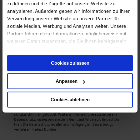
Stellenanzeige bewerben.
zu können und die Zugriffe auf unsere Website zu
Schreibe uns eine Mail
jobs@jobs-ohne-ausbildung.de
oder – wenn Du nur 1 Minute Zeit hast – bewirb Dich auf
analysieren. Außerdem geben wir Informationen zu Ihrer
WhatsApp unter:
0800/4007766
Verwendung unserer Website an unsere Partner für
Wenn du lieber persönlich mit uns sprechen möchtest:
unter derselben Nummer
0800/4007766
sind wir auch
soziale Medien, Werbung und Analysen weiter. Unsere
telefonisch für Dich erreichbar.
Partner führen diese Informationen möglicherweise mit
weiteren Daten zusammen, die Sie ihnen bereitgestellt
Jobs ohne Ausbildung
haben oder die sie im Rahmen Ihrer Nutzung der Dienste
Anna Resch
Tel.: 0800 / 4007766
Hier bewerben!
gesammelt haben.
Cookies zulassen
Jobs-ohne-Ausbildung
ist auf Personal­suche für unser firmen­
internes Vertriebs­netz­werk und keine Zeit­arbeits­firma. Während
Anpassen
des Bewerbungs­prozesses werden deine persön­lichen Daten mit
deinen Bewerbungs­unter­lagen von uns standort­bezogen inner­
halb unseres Vertriebs­netz­werkes weiter­gegeben. Bitte bewirb dich
Cookies ablehnen
nur unter der Voraus­setzung, dass du mit der Weiter­leitung deiner
Daten ein­ver­standen bist. Selbst­verständlich werden deine Daten
nach Abschluss des Bewerbungs­prozesses gemäß den Daten­
schutz­richt­linien gelöscht. Weitere Infor­mationen zu unserem
Daten­schutz, insbe­sondere dein Recht auf Wider­ruf, findest Du
hier
. Die daten­schutz­rechtliche Ein­willigung im Bewerbungs­
verfahren findest Du
hier
.