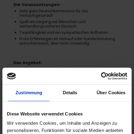
Die Voraussetzungen:
Sehr gute Deutschkenntnisse für das
Verkaufsgespräch
Spaß am Umgang mit Menschen und
verhandlungssicheres Deutsch
Teamfähigkeit und ein sympathisches Auftreten
Erste Erfahrungen im Verkauf oder Kundenberatung
wünschenswert, aber nicht notwendig
Das Angebot:
Umfangreiche und professionelle Einarbeitung durch
einen persönlichen Trainer
Ein krisensicherer und spannender Job in der Beratung
Unbefristeter Arbeitsplatz in Festanstellung nach der
Probezeit
Zustimmung
Details
Über Cookies
Gute Bezahlung – Fixum mit ungedeckelter Provision
Diese Webseite verwendet Cookies
Das hört sich gut für Dich an?
Nutze den Moment und bewirb Dich jetzt!
Wir verwenden Cookies, um Inhalte und Anzeigen zu
Du kannst Dich sofort und auch ohne Lebenslauf (wenn Du
ihn nicht griffbereit hast) in dem Formular in dieser
personalisieren, Funktionen für soziale Medien anbieten