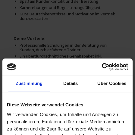
Spaß am Kundenkontakt und der Beratung
Karrierehunger und Begeisterungsfähigkeit
Gute Deutschkenntnisse und Motivation im Vertrieb
durchzustarten
Deine Vorteile:
Professionelle Schulungen in der Beratung von
Kunden, durch erfahrene Trainer
Ein überdurchschnittliches Gehaltspaket inkl.
Incentives
Sichere Festanstellung nach der Probezeit
Einzigartige Chance deine Karriere im Vertrieb zu
machen und einen eigenen Standort zu leiten
Zustimmung
Details
Über Cookies
Das hört sich gut für Dich an?
Nutze den Moment und bewirb Dich jetzt!
Diese Webseite verwendet Cookies
Du kannst Dich sofort und auch ohne Lebenslauf (wenn Du
ihn nicht griffbereit hast) in dem Formular in dieser
Wir verwenden Cookies, um Inhalte und Anzeigen zu
Stellenanzeige bewerben.
Schreibe uns eine Mail
jobs@jobs-ohne-ausbildung.de
personalisieren, Funktionen für soziale Medien anbieten
oder – wenn Du nur 1 Minute Zeit hast – bewirb Dich auf
zu können und die Zugriffe auf unsere Website zu
WhatsApp unter:
0800/4007766