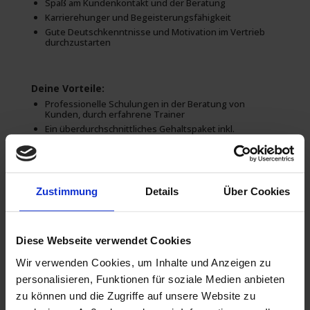
Spaß am Kundenkontakt und der Beratung
Karrierehunger und Begeisterungsfähigkeit
Gute Deutschkenntnisse und Motivation im Vertrieb
durchzustarten
Deine Vorteile:
Professionelle Schulungen in der Beratung von
Kunden, durch erfahrene Trainer
Ein überdurchschnittliches Gehaltspaket inkl.
Incentives
Sichere Festanstellung nach der Probezeit
Einzigartige Chance deine Karriere im Vertrieb zu
machen und einen eigenen Standort zu leiten
Zustimmung
Details
Über Cookies
Das hört sich gut für Dich an?
Nutze den Moment und bewirb Dich jetzt!
Diese Webseite verwendet Cookies
Du kannst Dich sofort und auch ohne Lebenslauf (wenn Du
ihn nicht griffbereit hast) in dem Formular in dieser
Wir verwenden Cookies, um Inhalte und Anzeigen zu
Stellenanzeige bewerben.
Schreibe uns eine Mail
jobs@jobs-ohne-ausbildung.de
personalisieren, Funktionen für soziale Medien anbieten
oder – wenn Du nur 1 Minute Zeit hast – bewirb Dich auf
zu können und die Zugriffe auf unsere Website zu
WhatsApp unter:
0800/4007766