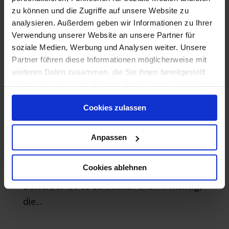
zu können und die Zugriffe auf unsere Website zu
analysieren. Außerdem geben wir Informationen zu Ihrer
Verwendung unserer Website an unsere Partner für
soziale Medien, Werbung und Analysen weiter. Unsere
Partner führen diese Informationen möglicherweise mit
5 BEWERBUNGSTIPPS FÜR JOBS OHNE
AUSBILDUNG
weiteren Daten zusammen, die Sie ihnen bereitgestellt
haben oder die sie im Rahmen Ihrer Nutzung der Dienste
Du suchst nach einem Job ohne
gesammelt haben.
Cookies zulassen
Ausbildung und möchtest Dich für deine
Bewerbung bestmöglich vorbereiten?
Anpassen
Dann haben wir fünf hilfreiche Tipps, wie
du deine Chancen auf eine attraktive
Cookies ablehnen
Arbeitsstelle erhöhen kannst. Für
Bewerber ist es schließlich enorm wichtig,
die...