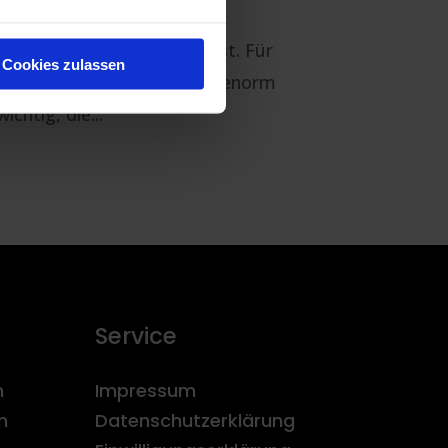
Chancen auf eine attraktive
Arbeitsstelle erhöhen kannst. Für
Cookies zulassen
Bewerber ist es schließlich enorm
wichtig, die...
Service
n
Impressum
n
Datenschutzerklärung