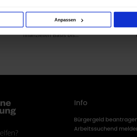
beruflicher Einstieg ohne vorherige
Ausbildung kann dir völlig neue
Anpassen
Türen öffnen – von einer
finanziellen Basis bis...
Info
Bürgergeld beantrage
Arbeitssuchend melde
elfen?