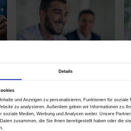
Details
Jobs ohne Ausbildung oder
Lehre finden
Du bist auf der Suche nach einem
Cookies
vielversprechenden Job ohne
nhalte und Anzeigen zu personalisieren, Funktionen für soziale
Website zu analysieren. Außerdem geben wir Informationen zu I
Ausbildung? Eine berufliche
r soziale Medien, Werbung und Analysen weiter. Unsere Partner
Karriere kann auch ohne Studium
 Daten zusammen, die Sie ihnen bereitgestellt haben oder die s
oder Ausbildung gelingen! Ein
n.