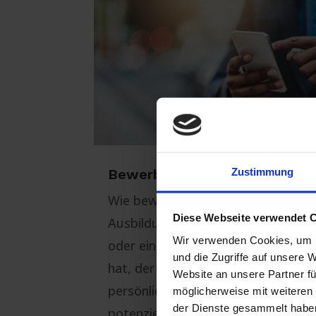
Zustimmung
Bewerben ohne Ausbildung
Wie bewerbe ich mich ohne
Diese Webseite verwendet 
Ausbildung? Wer keine Ausbildung
Wir verwenden Cookies, um I
oder ein Studium abgeschlossen
und die Zugriffe auf unsere 
hat, der muss umso mehr durch
Website an unsere Partner fü
persönliche Eigenschaften beim
möglicherweise mit weiteren
der Dienste gesammelt habe
potenziellen Arbeitgeber punkten.