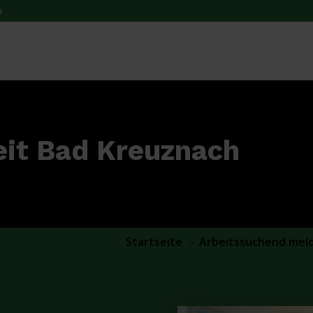
e
eit Bad Kreuznach
Startseite
Arbeitssuchend mel
9