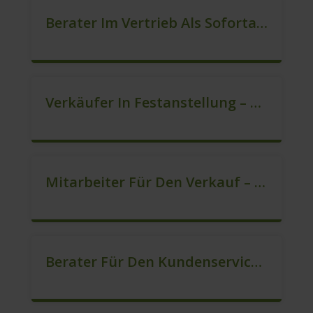
Berater Im Vertrieb Als Sofortanstellung (m/w/d)
Verkäufer In Festanstellung – Top Gehalt (m/w/d)
Mitarbeiter Für Den Verkauf – Quereinstieg Möglich (m/w/d)
Berater Für Den Kundenservice (Außendienst) (m/w/d)