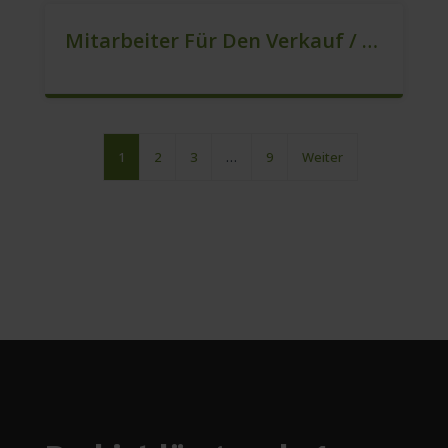
Mitarbeiter Für Den Verkauf / Vertrieb (m/w/d)
1
2
3
…
9
Weiter