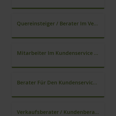
Quereinsteiger / Berater Im Vertrieb In VZ/TZ (m/w/d)
Mitarbeiter Im Kundenservice (Quereinstieg Möglich!) (m/w/d)
Berater Für Den Kundenservice / Beratung (m/w/d)
Verkaufsberater / Kundenberater, Auch Ohne Ausbildung Möglich (m/w/d)