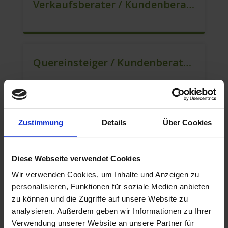
Verkaufsberater / Kundenberater (B2C) (m/w/d)
Quereinsteiger / Kundenberatung (B2C) (m/w/d)
Mitarbeiter Für Den Verkauf / Vertrieb (m/w/d)
Zustimmung
Details
Über Cookies
Diese Webseite verwendet Cookies
Wir verwenden Cookies, um Inhalte und Anzeigen zu
Berater Für Den Kundenservice (m/w/d)
personalisieren, Funktionen für soziale Medien anbieten
zu können und die Zugriffe auf unsere Website zu
analysieren. Außerdem geben wir Informationen zu Ihrer
Verwendung unserer Website an unsere Partner für