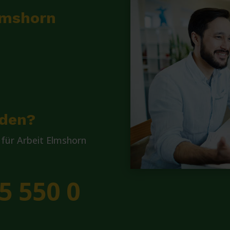
lmshorn
lden?
für Arbeit Elmshorn
5 550 0