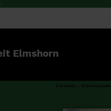
e
eit Elmshorn
Startseite
Arbeitssuchen
9