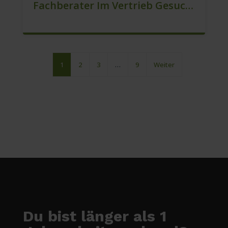
Fachberater Im Vertrieb Gesucht (Festanstellung) (m/w/d)
1
2
3
…
9
Weiter
Du bist länger als 1