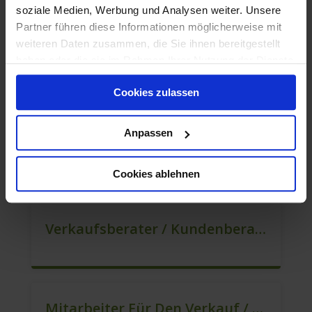
soziale Medien, Werbung und Analysen weiter. Unsere
Partner führen diese Informationen möglicherweise mit
weiteren Daten zusammen, die Sie ihnen bereitgestellt
haben oder die sie im Rahmen Ihrer Nutzung der Dienste
Quereinsteiger / Berater Im Vertrieb / Außendienst (m/w/d)
gesammelt haben.
Cookies zulassen
Anpassen
Lokaler Kundenberater In VZ/TZ (m/w/d)
Cookies ablehnen
Verkaufsberater / Kundenberater (B2C) (m/w/d)
Mitarbeiter Für Den Verkauf / Vertrieb (m/w/d)