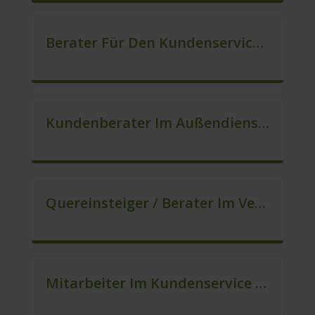
Berater Für Den Kundenservice (m/w/d)
Kundenberater Im Außendienst – Direktvertrieb (m/w/d)
Quereinsteiger / Berater Im Vertrieb In VZ/TZ (m/w/d)
Mitarbeiter Im Kundenservice (Quereinstieg Möglich!) (m/w/d)