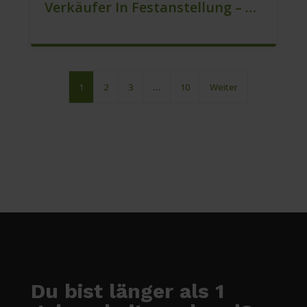
Verkäufer In Festanstellung – Top Gehalt (m/w/d)
1
2
3
…
10
Weiter
Du bist länger als 1