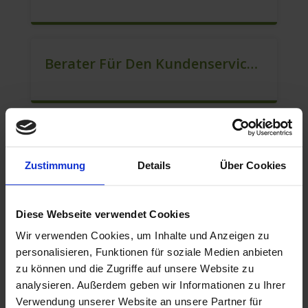
Berater Für Den Kundenservice Gesucht (m/w/d)
Kundenberater Außendienst – Quereinstieg Möglich (m/w/d)
Zustimmung
Details
Über Cookies
Diese Webseite verwendet Cookies
Berater Im Vertrieb VZ/TZ (m/w/d)
Wir verwenden Cookies, um Inhalte und Anzeigen zu
personalisieren, Funktionen für soziale Medien anbieten
zu können und die Zugriffe auf unsere Website zu
analysieren. Außerdem geben wir Informationen zu Ihrer
Berater Im Vertrieb VZ/TZ (m/w/d)
Verwendung unserer Website an unsere Partner für