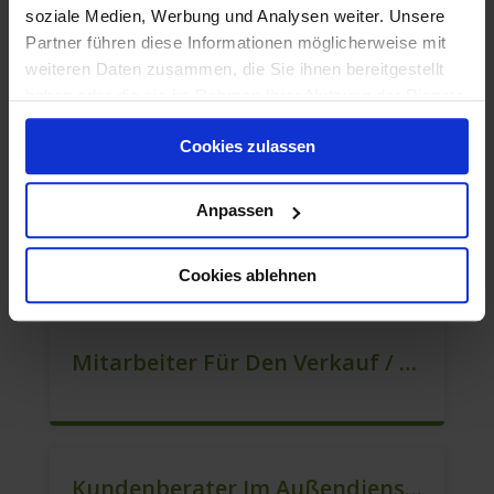
soziale Medien, Werbung und Analysen weiter. Unsere
Partner führen diese Informationen möglicherweise mit
weiteren Daten zusammen, die Sie ihnen bereitgestellt
haben oder die sie im Rahmen Ihrer Nutzung der Dienste
Berater Im Vertrieb / Sales (m/w/d)
gesammelt haben.
Cookies zulassen
Anpassen
Quereinsteiger / Kundenberatung (B2C) (m/w/d)
Cookies ablehnen
Mitarbeiter Für Den Verkauf / Vertrieb (m/w/d)
Kundenberater Im Außendienst (m/w/d)