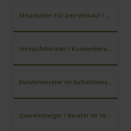
Mitarbeiter Für Den Verkauf / Quereinsteiger (m/w/d)
Verkaufsberater / Kundenberater In VZ/TZ (m/w/d)
Kundenberater Im Außendienst – Direktvertrieb (m/w/d)
Quereinsteiger / Berater Im Vertrieb In VZ/TZ (m/w/d)