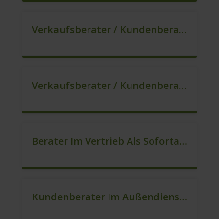
Verkaufsberater / Kundenberater In VZ/TZ (m/w/d)
Verkaufsberater / Kundenberater, Auch Ohne Ausbildung Möglich (m/w/d)
Berater Im Vertrieb Als Sofortanstellung (m/w/d)
Kundenberater Im Außendienst In Festanstellung (m/w/d)