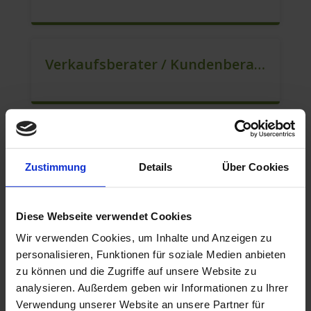
Verkaufsberater / Kundenberater (B2C) (m/w/d)
Mitarbeiter Für Den Verkauf / Vertrieb (m/w/d)
Zustimmung
Details
Über Cookies
Diese Webseite verwendet Cookies
Verkaufsberater / Kundenberater (m/w/d)
Wir verwenden Cookies, um Inhalte und Anzeigen zu
personalisieren, Funktionen für soziale Medien anbieten
zu können und die Zugriffe auf unsere Website zu
analysieren. Außerdem geben wir Informationen zu Ihrer
Mitarbeiter Für Den Verkauf – Quereinstieg Möglich (m/w/d)
Verwendung unserer Website an unsere Partner für