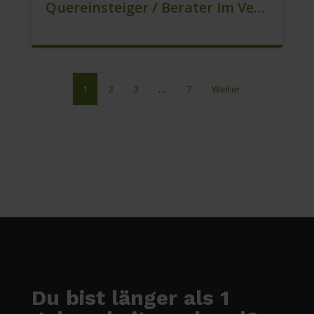
Quereinsteiger / Berater Im Vertrieb In VZ/TZ (m/w/d)
1
2
3
…
7
Weiter
Du bist länger als 1