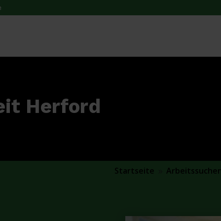
e
eit Herford
Startseite
Arbeitssuche
9