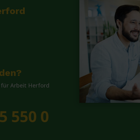
erford
lden?
für Arbeit Herford
5 550 0