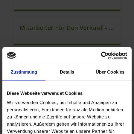
Mitarbeiter Für Den Verkauf – Quereinstieg Möglich (m/w/d)
Mitarbeiter Verkauf – Festanstellung (m/w/d)
Zustimmung
Details
Über Cookies
Diese Webseite verwendet Cookies
Berater Im Vertrieb Als Sofortanstellung (m/w/d)
Wir verwenden Cookies, um Inhalte und Anzeigen zu
personalisieren, Funktionen für soziale Medien anbieten
zu können und die Zugriffe auf unsere Website zu
analysieren. Außerdem geben wir Informationen zu Ihrer
Verkaufsberater – Festanstellung (m/w/d)
Verwendung unserer Website an unsere Partner für