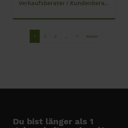
Verkaufsberater / Kundenberater – Mehr Als Ein Job (m/w/d)
1
2
3
…
7
Weiter
Du bist länger als 1