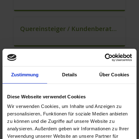
Quereinsteiger / Kundenberatung (B2C) (m/w/d)
Mitarbeiter Für Den Verkauf / Vertrieb (m/w/d)
Zustimmung
Details
Über Cookies
Diese Webseite verwendet Cookies
Berater Für Den Kundenservice (m/w/d)
Wir verwenden Cookies, um Inhalte und Anzeigen zu
personalisieren, Funktionen für soziale Medien anbieten
zu können und die Zugriffe auf unsere Website zu
analysieren. Außerdem geben wir Informationen zu Ihrer
Mitarbeiter Für Den Verkauf – Quereinstieg Möglich (m/w/d)
Verwendung unserer Website an unsere Partner für