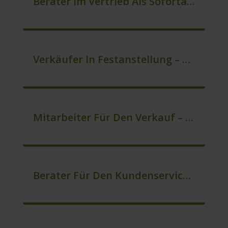
Berater Im Vertrieb Als Sofortanstellung (m/w/d)
Verkäufer In Festanstellung – Top Gehalt (m/w/d)
Mitarbeiter Für Den Verkauf – Quereinstieg Möglich (m/w/d)
Berater Für Den Kundenservice (Außendienst) (m/w/d)