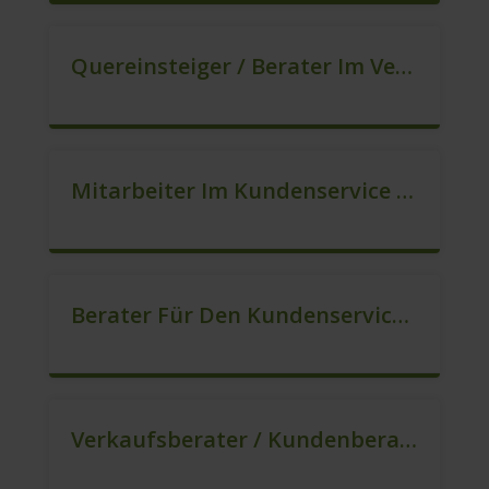
Quereinsteiger / Berater Im Vertrieb In VZ/TZ (m/w/d)
Mitarbeiter Im Kundenservice (Quereinstieg Möglich!) (m/w/d)
Berater Für Den Kundenservice / Beratung (m/w/d)
Verkaufsberater / Kundenberater, Auch Ohne Ausbildung Möglich (m/w/d)