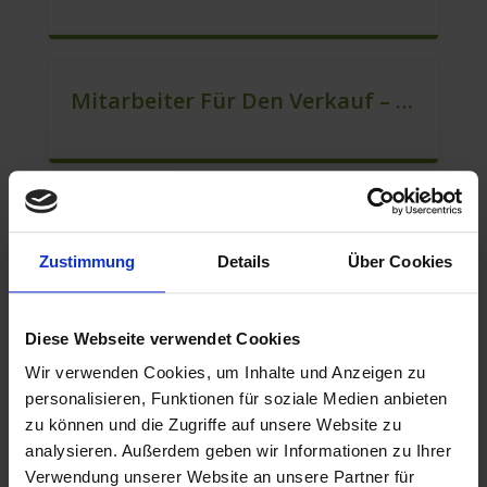
Mitarbeiter Für Den Verkauf – Quereinstieg Möglich (m/w/d)
Mitarbeiter Verkauf – Festanstellung (m/w/d)
Zustimmung
Details
Über Cookies
Diese Webseite verwendet Cookies
Berater Im Vertrieb Als Sofortanstellung (m/w/d)
Wir verwenden Cookies, um Inhalte und Anzeigen zu
personalisieren, Funktionen für soziale Medien anbieten
zu können und die Zugriffe auf unsere Website zu
analysieren. Außerdem geben wir Informationen zu Ihrer
Verkaufsberater – Festanstellung (m/w/d)
Verwendung unserer Website an unsere Partner für