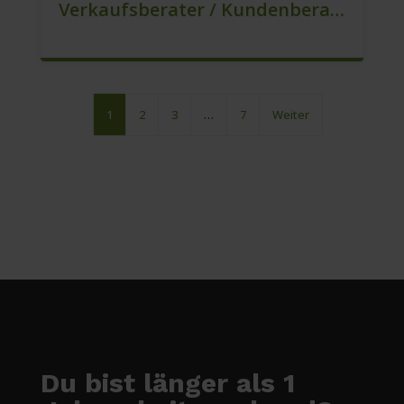
Verkaufsberater / Kundenberater – Mehr Als Ein Job (m/w/d)
1
2
3
…
7
Weiter
Du bist länger als 1