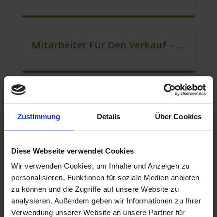
Mitarbeiter Für Den Verkauf – Quereinstieg Möglich (m/w/d)
Mitarbeiter Verkauf – Festanstellung (m/w/d)
Zustimmung
Details
Über Cookies
Diese Webseite verwendet Cookies
Berater Im Vertrieb Als Sofortanstellung (m/w/d)
Wir verwenden Cookies, um Inhalte und Anzeigen zu
personalisieren, Funktionen für soziale Medien anbieten
zu können und die Zugriffe auf unsere Website zu
analysieren. Außerdem geben wir Informationen zu Ihrer
Verkaufsberater – Festanstellung (m/w/d)
Verwendung unserer Website an unsere Partner für