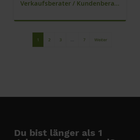
Verkaufsberater / Kundenberater – Mehr Als Ein Job (m/w/d)
1
2
3
…
7
Weiter
Du bist länger als 1