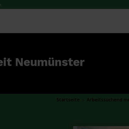
e
beit Neumünster
Startseite
Arbeitssuchend m
9