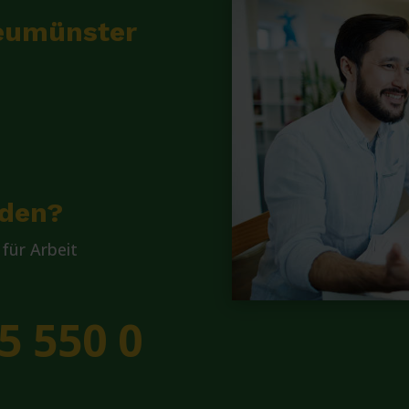
Neumünster
lden?
für Arbeit
5 550 0