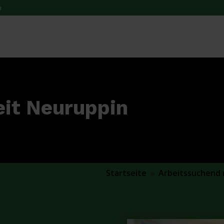
e
eit Neuruppin
Startseite
Arbeitssuchend
9