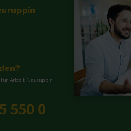
euruppin
lden?
für Arbeit Neuruppin
5 550 0