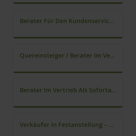
Berater Für Den Kundenservice / Beratung (m/w/d)
Quereinsteiger / Berater Im Vertrieb (Außendienst) (m/w/d)
Berater Im Vertrieb Als Sofortanstellung (m/w/d)
Verkäufer In Festanstellung – Top Gehalt (m/w/d)