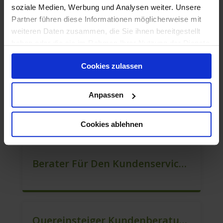
soziale Medien, Werbung und Analysen weiter. Unsere
Partner führen diese Informationen möglicherweise mit
weiteren Daten zusammen, die Sie ihnen bereitgestellt
haben oder die sie im Rahmen Ihrer Nutzung der Dienste
Quereinsteiger / Kundenberatung (B2C) (m/w/d)
gesammelt haben.
Cookies zulassen
Anpassen
Mitarbeiter Für Den Verkauf / Vertrieb (m/w/d)
Cookies ablehnen
Berater Für Den Kundenservice (m/w/d)
Quereinsteiger Kundenberatung In Vollzeit (m/w/d)