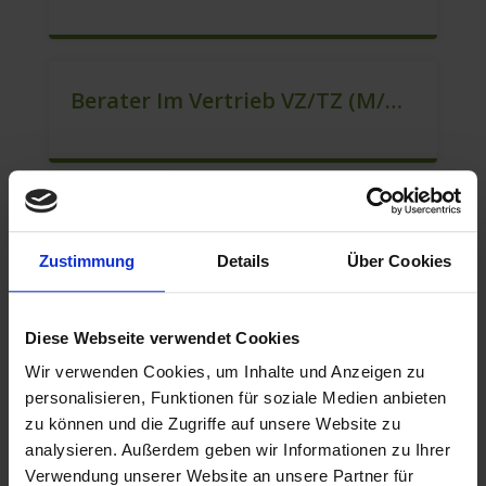
Berater Im Vertrieb VZ/TZ (m/w/d)
Quereinsteiger / Berater Im Vertrieb / Außendienst (m/w/d)
Zustimmung
Details
Über Cookies
Diese Webseite verwendet Cookies
Berater Im Vertrieb VZ/TZ (m/w/d)
Wir verwenden Cookies, um Inhalte und Anzeigen zu
personalisieren, Funktionen für soziale Medien anbieten
zu können und die Zugriffe auf unsere Website zu
analysieren. Außerdem geben wir Informationen zu Ihrer
Berater Im Vertrieb / Sales (m/w/d)
Verwendung unserer Website an unsere Partner für