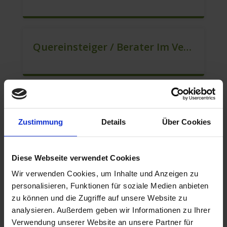
Quereinsteiger / Berater Im Vertrieb / Außendienst (m/w/d)
Quereinsteiger / Kundenberatung (B2C) (m/w/d)
Zustimmung
Details
Über Cookies
Diese Webseite verwendet Cookies
Mitarbeiter Für Den Verkauf / Vertrieb (m/w/d)
Wir verwenden Cookies, um Inhalte und Anzeigen zu
personalisieren, Funktionen für soziale Medien anbieten
zu können und die Zugriffe auf unsere Website zu
analysieren. Außerdem geben wir Informationen zu Ihrer
Berater Für Den Kundenservice (m/w/d)
Verwendung unserer Website an unsere Partner für