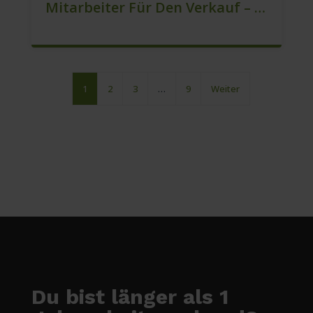
Mitarbeiter Für Den Verkauf – Quereinstieg Möglich (m/w/d)
1
2
3
…
9
Weiter
Du bist länger als 1