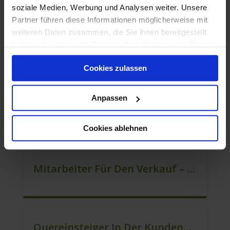
soziale Medien, Werbung und Analysen weiter. Unsere
Partner führen diese Informationen möglicherweise mit
weiteren Daten zusammen, die Sie ihnen bereitgestellt
haben oder die sie im Rahmen Ihrer Nutzung der Dienste
Quereinsteiger Kundenberatung In Vollzeit (m/w/d)
gesammelt haben.
Cookies zulassen
Anpassen
Verkäufer – Festanstellung – Sofort Starten (m/w/d)
Cookies ablehnen
Mitarbeiter Für Den Verkauf – Quereinstieg Möglich (m/w/d)
Quereinsteiger In Der Kundenberatung (m/w/d)