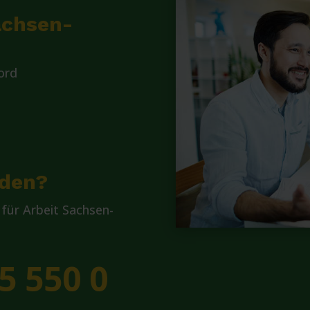
achsen-
ord
lden?
für Arbeit Sachsen-
5 550 0