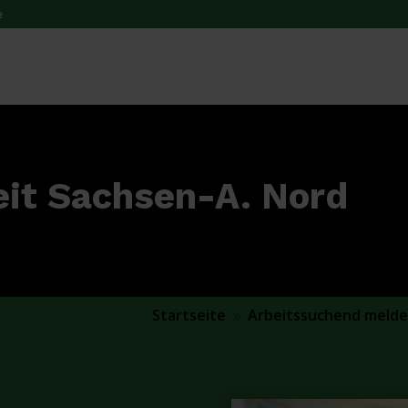
e
eit Sachsen-A. Nord
Startseite
Arbeitssuchend meld
9