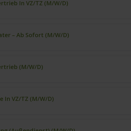
ertrieb In VZ/TZ (m/w/d)
ter – Ab Sofort (m/w/d)
ertrieb (m/w/d)
e In VZ/TZ (m/w/d)
ng (Außendienst) (m/w/d)