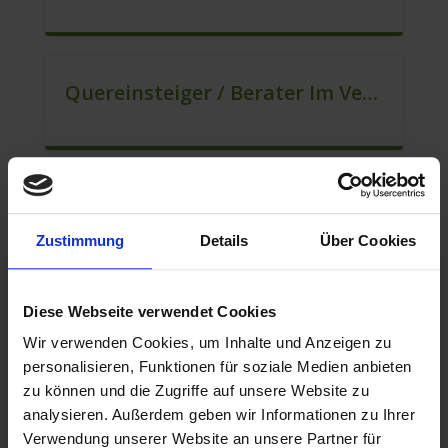
Quereinsteiger / Berater Im Vertrieb / Außendienst (m/w/d)
Berater Im Vertrieb VZ/TZ (m/w/d)
Zustimmung
Details
Über Cookies
Diese Webseite verwendet Cookies
Berater Im Vertrieb / Sales (m/w/d)
Wir verwenden Cookies, um Inhalte und Anzeigen zu
personalisieren, Funktionen für soziale Medien anbieten
zu können und die Zugriffe auf unsere Website zu
analysieren. Außerdem geben wir Informationen zu Ihrer
Quereinsteiger / Kundenberatung (B2C) (m/w/d)
Verwendung unserer Website an unsere Partner für