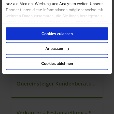
soziale Medien, Werbung und Analysen weiter. Unsere
Partner führen diese Informationen möglicherweise mit
weiteren Daten zusammen, die Sie ihnen bereitgestellt
haben oder die sie im Rahmen Ihrer Nutzung der Dienste
Mitarbeiter Für Den Verkauf / Vertrieb (m/w/d)
gesammelt haben.
Cookies zulassen
Anpassen
Berater Für Den Kundenservice (m/w/d)
Cookies ablehnen
Quereinsteiger Kundenberatung In Vollzeit (m/w/d)
Verkäufer – Festanstellung – Sofort Starten (m/w/d)