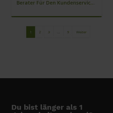
Berater Für Den Kundenservice (Außendienst) (m/w/d)
1
2
3
…
9
Weiter
Du bist länger als 1