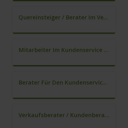
Quereinsteiger / Berater Im Vertrieb In VZ/TZ (m/w/d)
Mitarbeiter Im Kundenservice (Quereinstieg Möglich!) (m/w/d)
Berater Für Den Kundenservice / Beratung (m/w/d)
Verkaufsberater / Kundenberater, Auch Ohne Ausbildung Möglich (m/w/d)