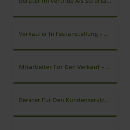
Berater Im Vertrieb Als Sofortanstellung (m/w/d)
Verkäufer In Festanstellung – Top Gehalt (m/w/d)
Mitarbeiter Für Den Verkauf – Quereinstieg Möglich (m/w/d)
Berater Für Den Kundenservice (Außendienst) (m/w/d)