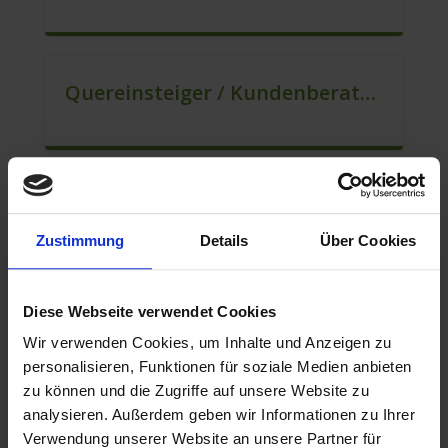
Quereinsteiger / Kundenberatung (B2C) (m/w/d)
Mitarbeiter Für Den Verkauf / Vertrieb (m/w/d)
Zustimmung
Details
Über Cookies
Diese Webseite verwendet Cookies
Berater Für Den Kundenservice (m/w/d)
Wir verwenden Cookies, um Inhalte und Anzeigen zu
personalisieren, Funktionen für soziale Medien anbieten
zu können und die Zugriffe auf unsere Website zu
analysieren. Außerdem geben wir Informationen zu Ihrer
Mitarbeiter Für Den Verkauf – Quereinstieg Möglich (m/w/d)
Verwendung unserer Website an unsere Partner für