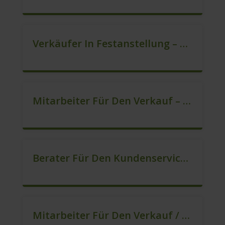
Verkäufer In Festanstellung – Top Gehalt (m/w/d)
Mitarbeiter Für Den Verkauf – Quereinstieg Möglich (m/w/d)
Berater Für Den Kundenservice (Außendienst) (m/w/d)
Mitarbeiter Für Den Verkauf / Vertrieb (m/w/d)