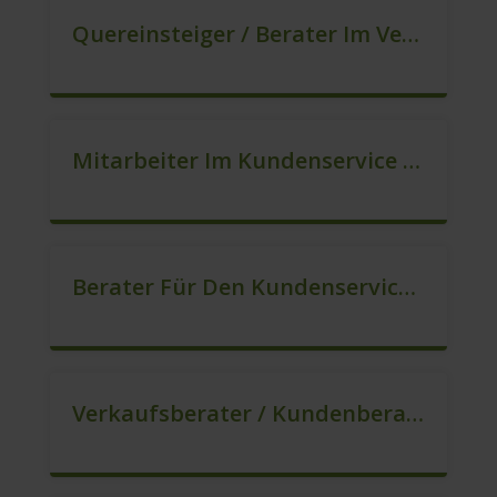
Quereinsteiger / Berater Im Vertrieb In VZ/TZ (m/w/d)
Mitarbeiter Im Kundenservice (Quereinstieg Möglich!) (m/w/d)
Berater Für Den Kundenservice / Beratung (m/w/d)
Verkaufsberater / Kundenberater, Auch Ohne Ausbildung Möglich (m/w/d)