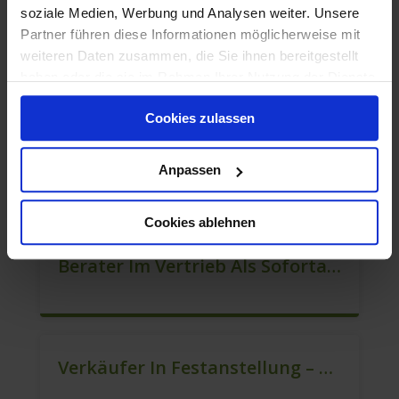
soziale Medien, Werbung und Analysen weiter. Unsere
Partner führen diese Informationen möglicherweise mit
weiteren Daten zusammen, die Sie ihnen bereitgestellt
Quereinsteiger In Der Kundenberatung (m/w/d)
haben oder die sie im Rahmen Ihrer Nutzung der Dienste
gesammelt haben.
Cookies zulassen
Mitarbeiter Verkauf – Festanstellung (m/w/d)
Anpassen
Cookies ablehnen
Berater Im Vertrieb Als Sofortanstellung (m/w/d)
Verkäufer In Festanstellung – Top Gehalt (m/w/d)