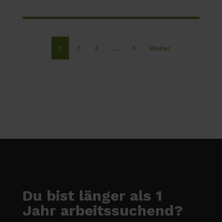
1
2
3
…
9
Weiter
Du bist länger als 1
Jahr arbeitssuchend?