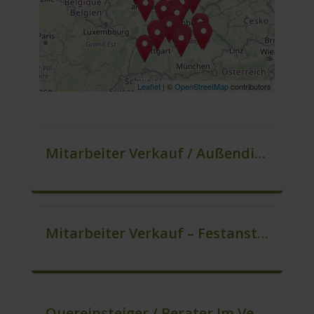
Leaflet
| ©
OpenStreetMap
contributors
Mitarbeiter Verkauf / Außendienst (m/w/d)
Mitarbeiter Verkauf – Festanstellung (m/w/d)
Quereinsteiger / Berater Im Vertrieb In VZ/TZ (m/w/d)