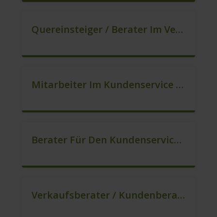
Quereinsteiger / Berater Im Vertrieb In VZ/TZ (m/w/d)
Mitarbeiter Im Kundenservice (Quereinstieg Möglich!) (m/w/d)
Berater Für Den Kundenservice / Beratung (m/w/d)
Verkaufsberater / Kundenberater, Auch Ohne Ausbildung Möglich (m/w/d)