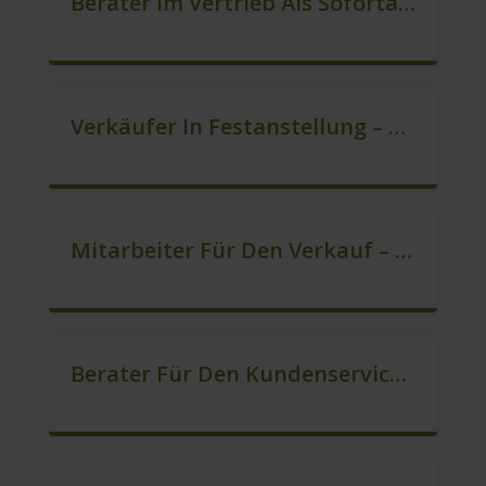
Berater Im Vertrieb Als Sofortanstellung (m/w/d)
Verkäufer In Festanstellung – Top Gehalt (m/w/d)
Mitarbeiter Für Den Verkauf – Quereinstieg Möglich (m/w/d)
Berater Für Den Kundenservice (Außendienst) (m/w/d)