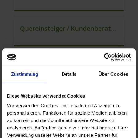
Quereinsteiger / Kundenberatung (B2C) (m/w/d)
Mitarbeiter Für Den Verkauf / Vertrieb (m/w/d)
Zustimmung
Details
Über Cookies
Diese Webseite verwendet Cookies
Berater Für Den Kundenservice (m/w/d)
Wir verwenden Cookies, um Inhalte und Anzeigen zu
personalisieren, Funktionen für soziale Medien anbieten
zu können und die Zugriffe auf unsere Website zu
analysieren. Außerdem geben wir Informationen zu Ihrer
Mitarbeiter Für Den Verkauf – Quereinstieg Möglich (m/w/d)
Verwendung unserer Website an unsere Partner für