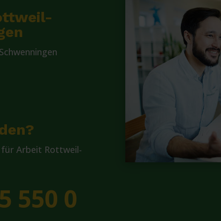
ottweil-
gen
n-Schwenningen
lden?
ür Arbeit Rottweil-
5 550 0