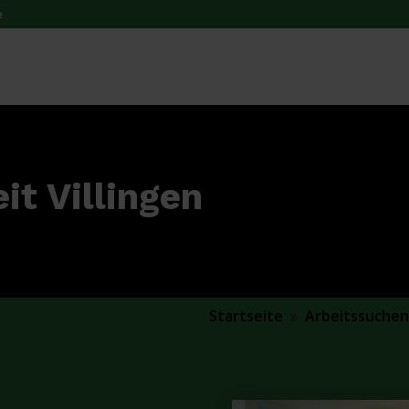
e
it Villingen
Startseite
Arbeitssuche
9