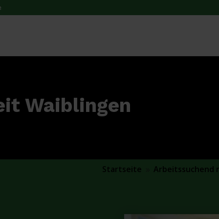
e
eit Waiblingen
Startseite
Arbeitssuchend 
9