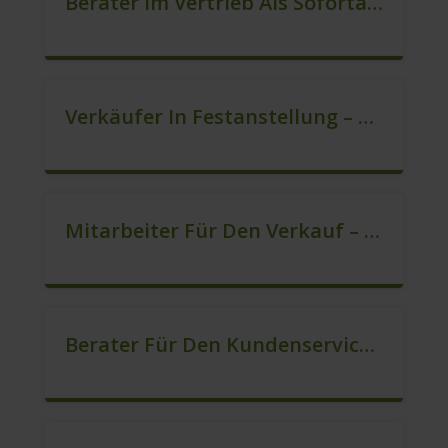
Berater Im Vertrieb Als Sofortanstellung (m/w/d)
Verkäufer In Festanstellung – Top Gehalt (m/w/d)
Mitarbeiter Für Den Verkauf – Quereinstieg Möglich (m/w/d)
Berater Für Den Kundenservice (Außendienst) (m/w/d)