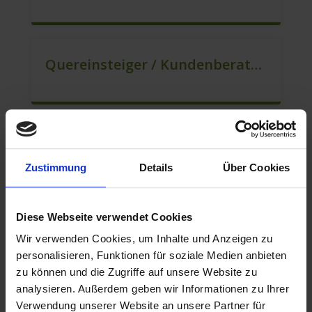
Quereinsteiger / Kundenberatung (B2C) (m/w/d)
Mitarbeiter Für Den Verkauf / Vertrieb (m/w/d)
Zustimmung
Details
Über Cookies
Diese Webseite verwendet Cookies
Berater Für Den Kundenservice (m/w/d)
Wir verwenden Cookies, um Inhalte und Anzeigen zu
personalisieren, Funktionen für soziale Medien anbieten
zu können und die Zugriffe auf unsere Website zu
analysieren. Außerdem geben wir Informationen zu Ihrer
Mitarbeiter Für Den Verkauf – Quereinstieg Möglich (m/w/d)
Verwendung unserer Website an unsere Partner für