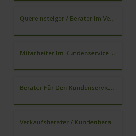
Quereinsteiger / Berater Im Vertrieb In VZ/TZ (m/w/d)
Mitarbeiter Im Kundenservice (Quereinstieg Möglich!) (m/w/d)
Berater Für Den Kundenservice / Beratung (m/w/d)
Verkaufsberater / Kundenberater, Auch Ohne Ausbildung Möglich (m/w/d)