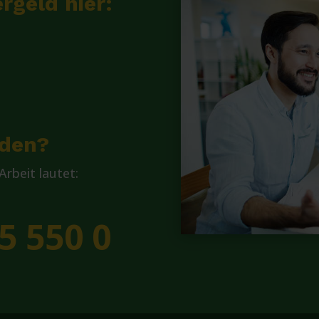
rgeld hier:
lden?
rbeit lautet:
5 550 0