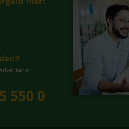
rgeld hier:
lden?
rbeit lautet:
5 550 0