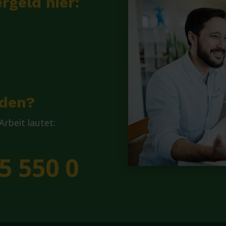
rgeld hier:
lden?
rbeit lautet:
5 550 0