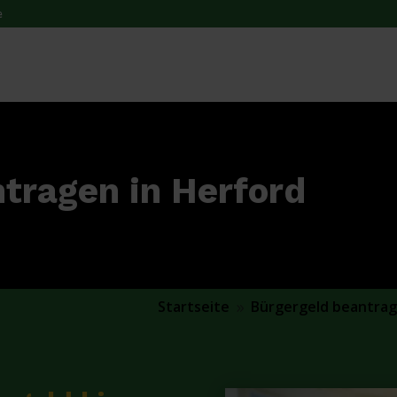
e
tragen in Herford
Startseite
Bürgergeld beantra
9