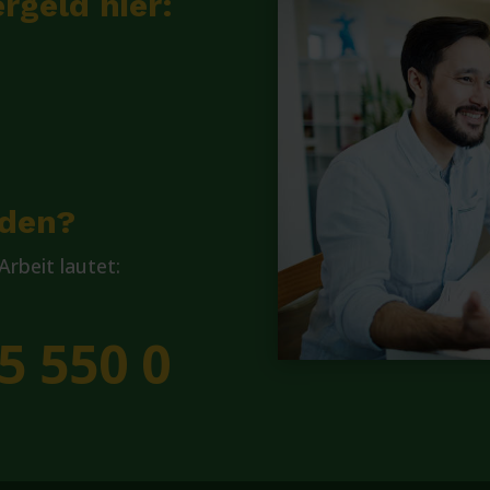
rgeld hier:
lden?
rbeit lautet:
5 550 0