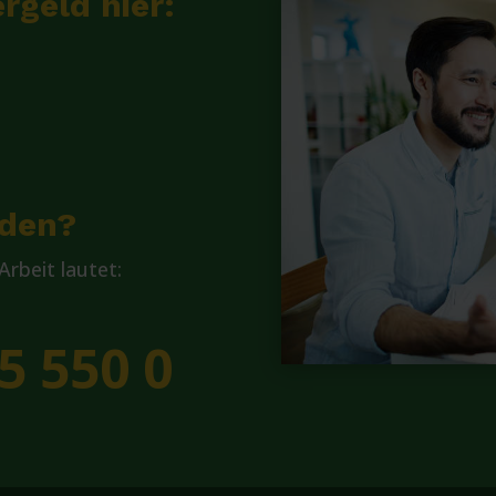
rgeld hier:
lden?
rbeit lautet:
5 550 0