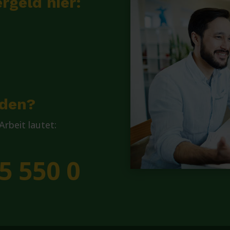
rgeld hier:
lden?
rbeit lautet:
5 550 0