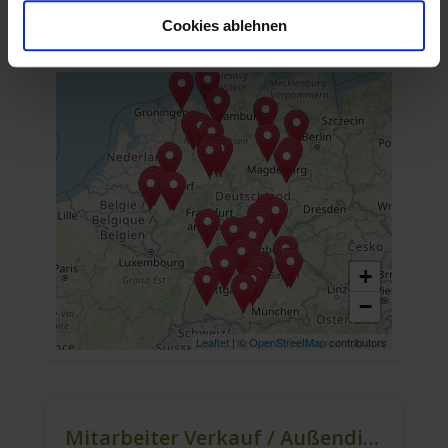
Cookies ablehnen
+
−
Leaflet
| ©
OpenStreetMap
contributors
Mitarbeiter Verkauf / Außendienst (m/w/d)