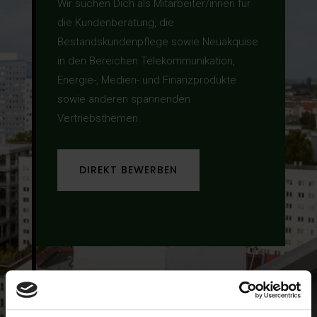
Wir suchen Dich als Mitarbeiter/innen für
die Kundenberatung, die
Bestandskundenpflege sowie Neuakquise
in den Bereichen Telekommunikation,
Energie-, Medien- und Finanzprodukte
sowie anderen spannenden
Vertriebsthemen.
DIREKT BEWERBEN