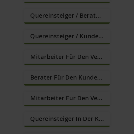
Quereinsteiger / Berater Im Vertrieb / Außendienst (m/w/d)
Quereinsteiger / Kundenberatung (B2C) (m/w/d)
Mitarbeiter Für Den Verkauf / Vertrieb (m/w/d)
Berater Für Den Kundenservice (m/w/d)
Mitarbeiter Für Den Verkauf – Quereinstieg Möglich (m/w/d)
Quereinsteiger In Der Kundenberatung (m/w/d)