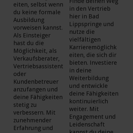
Finde deinen Weg
eiten, selbst wenn
in den Vertrieb
du keine formale
hier in Bad
Ausbildung
Lippspringe und
vorweisen kannst.
nutze die
Als Einsteiger
vielfältigen
hast du die
Karrieremöglichk
Möglichkeit, als
eiten, die sich dir
Verkaufsberater,
bieten. Investiere
Vertriebsassistent
in deine
oder
Weiterbildung
Kundenbetreuer
und entwickle
anzufangen und
deine Fähigkeiten
deine Fähigkeiten
kontinuierlich
stetig zu
weiter. Mit
verbessern. Mit
Engagement und
zunehmender
Leidenschaft
Erfahrung und
kannst du deine