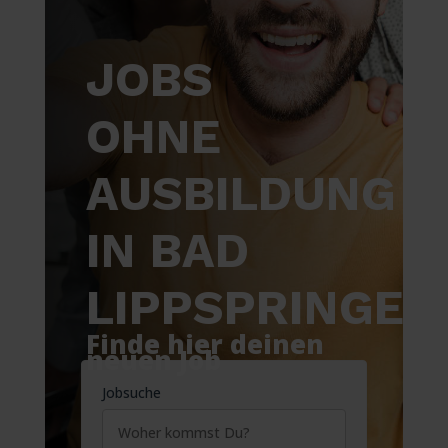
JOBS
OHNE
AUSBILDUNG
IN BAD
LIPPSPRINGE
Finde hier deinen
neuen Job
Jobsuche