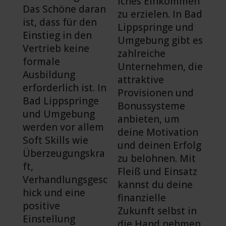
iches Einkommen
Das Schöne daran
zu erzielen. In Bad
ist, dass für den
Lippspringe und
Einstieg in den
Umgebung gibt es
Vertrieb keine
zahlreiche
formale
Unternehmen, die
Ausbildung
attraktive
erforderlich ist. In
Provisionen und
Bad Lippspringe
Bonussysteme
und Umgebung
anbieten, um
werden vor allem
deine Motivation
Soft Skills wie
und deinen Erfolg
Überzeugungskra
zu belohnen. Mit
ft,
Fleiß und Einsatz
Verhandlungsgesc
kannst du deine
hick und eine
finanzielle
positive
Zukunft selbst in
Einstellung
die Hand nehmen