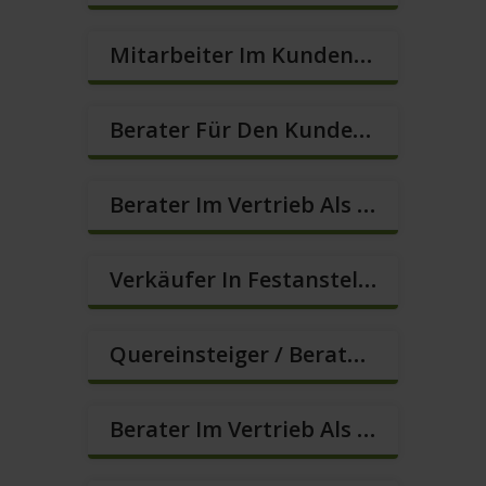
Mitarbeiter Im Kundenservice (Quereinstieg Möglich!) (m/w/d)
Berater Für Den Kundenservice / Beratung (m/w/d)
Berater Im Vertrieb Als Sofortanstellung (m/w/d)
Verkäufer In Festanstellung – Top Gehalt (m/w/d)
Quereinsteiger / Berater Im Vertrieb (Außendienst) (m/w/d)
Berater Im Vertrieb Als Sofortanstellung (m/w/d)