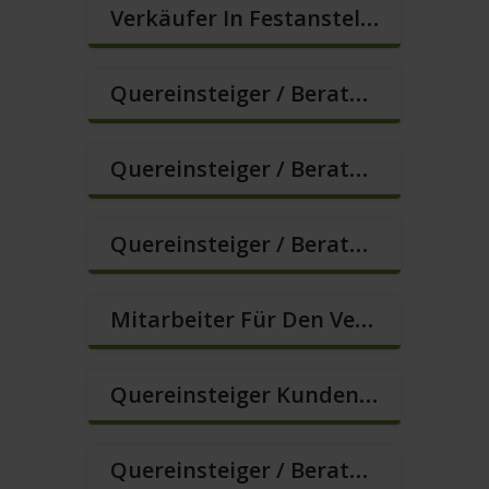
Verkäufer In Festanstellung – Top Gehalt (m/w/d)
Quereinsteiger / Berater Im Vertrieb In Festanstellung (m/w/d)
Quereinsteiger / Berater Im Vertrieb, Keine Zeitarbeit! (m/w/d)
Quereinsteiger / Berater Im Vertrieb – Ab Sofort (m/w/d)
Mitarbeiter Für Den Verkauf / Quereinsteiger (m/w/d)
Quereinsteiger Kundenberatung Im Außendienst (m/w/d)
Quereinsteiger / Berater Im Vertrieb (m/w/d)