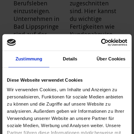
Berufsleben
zugeschnitten
einzusteigen.
sind. Hier kannst
Unternehmen in
du wichtige
Bad Lippspringe
Fertigkeiten wie
sind auf der
Kundenakquise,
Suche nach
Verkaufstechnike
motivierten
n und
Mitarbeitern mit
Kundenbetreuung
Zustimmung
Details
Über Cookies
ausgeprägten
erlernen. Durch
kommunikativen
den Erwerb dieser
Fähigkeiten und
Fähigkeiten
Diese Webseite verwendet Cookies
dem Willen,
erhöhst du deine
Wir verwenden Cookies, um Inhalte und Anzeigen zu
Produkte oder
Chancen auf eine
personalisieren, Funktionen für soziale Medien anbieten
Dienstleistungen
Beförderung und
zu können und die Zugriffe auf unsere Website zu
zu verkaufen.
höhere
analysieren. Außerdem geben wir Informationen zu Ihrer
Verwendung unserer Website an unsere Partner für
Verdienstmöglich
soziale Medien, Werbung und Analysen weiter. Unsere
keiten.
Vertrieb als attraktive
Partner führen diese Informationen möglicherweise mit