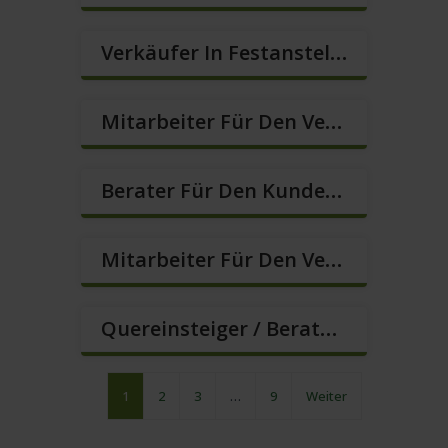
Verkäufer In Festanstellung – Top Gehalt (m/w/d)
Mitarbeiter Für Den Verkauf – Quereinstieg Möglich (m/w/d)
Berater Für Den Kundenservice (Außendienst) (m/w/d)
Mitarbeiter Für Den Verkauf / Vertrieb (m/w/d)
Quereinsteiger / Berater Im Vertrieb In VZ/TZ (m/w/d)
1
2
3
…
9
Weiter