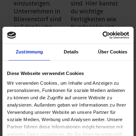
einzusteigen.
sind. Hier kannst
Unternehmen in
du wichtige
Blievenstorf sind
Fertigkeiten wie
auf der Suche
Kundenakquise,
nach motivierten
Verkaufstechnike
Mitarbeitern mit
n und
ausgeprägten
Kundenbetreuung
Zustimmung
Details
Über Cookies
kommunikativen
erlernen. Durch
Fähigkeiten und
den Erwerb dieser
dem Willen,
Fähigkeiten
Diese Webseite verwendet Cookies
Produkte oder
erhöhst du deine
Wir verwenden Cookies, um Inhalte und Anzeigen zu
Dienstleistungen
Chancen auf eine
personalisieren, Funktionen für soziale Medien anbieten
zu verkaufen.
Beförderung und
zu können und die Zugriffe auf unsere Website zu
höhere
analysieren. Außerdem geben wir Informationen zu Ihrer
Verwendung unserer Website an unsere Partner für
Verdienstmöglich
Vertrieb als attraktive
soziale Medien, Werbung und Analysen weiter. Unsere
keiten.
Option – auch ohne
Ausbildung
Partner führen diese Informationen möglicherweise mit
weiteren Daten zusammen, die Sie ihnen bereitgestellt
Der Vertrieb ist