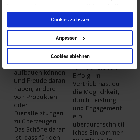
Finanzieller Erfolg im
haben oder die sie im Rahmen Ihrer Nutzung der Dienste
ein Bereich, der
Job ohne Ausbildung?
gesammelt haben.
Menschen
Eine der
Cookies zulassen
anspricht, die
Hauptattraktione
gerne
n von
Anpassen
kommunizieren,
Vertriebsjobs
gute
ohne Ausbildung
zwischenmenschli
Cookies ablehnen
ist das Potenzial
che Beziehungen
für finanziellen
aufbauen können
Erfolg. Im
und Freude daran
Vertrieb hast du
haben, andere
die Möglichkeit,
von Produkten
durch Leistung
oder
und Engagement
Dienstleistungen
ein
zu überzeugen.
überdurchschnittl
Das Schöne daran
iches Einkommen
ist, dass für den