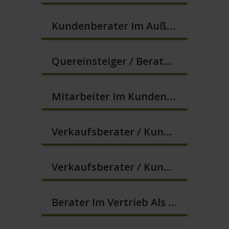
Kundenberater Im Außendienst – Direktvertrieb (m/w/d)
Quereinsteiger / Berater Im Vertrieb In VZ/TZ (m/w/d)
Mitarbeiter Im Kundenservice (Quereinstieg Möglich!) (m/w/d)
Verkaufsberater / Kundenberater In VZ/TZ (m/w/d)
Verkaufsberater / Kundenberater, Auch Ohne Ausbildung Möglich (m/w/d)
Berater Im Vertrieb Als Sofortanstellung (m/w/d)