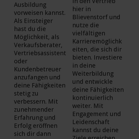
in den Vertrieb
Ausbildung
hier in
vorweisen kannst.
Blievenstorf und
Als Einsteiger
nutze die
hast du die
vielfältigen
Möglichkeit, als
Karrieremöglichk
Verkaufsberater,
eiten, die sich dir
Vertriebsassistent
bieten. Investiere
oder
in deine
Kundenbetreuer
Weiterbildung
anzufangen und
und entwickle
deine Fähigkeiten
deine Fähigkeiten
stetig zu
kontinuierlich
verbessern. Mit
weiter. Mit
zunehmender
Engagement und
Erfahrung und
Leidenschaft
Erfolg eröffnen
kannst du deine
sich dir dann
Ziele erreichen