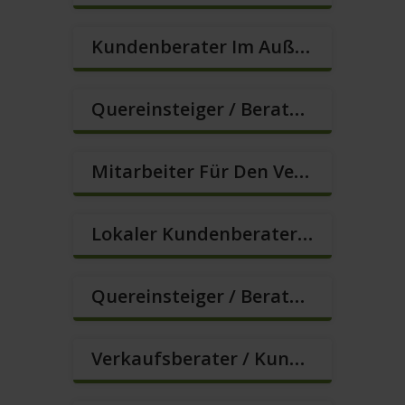
Kundenberater Im Außendienst – Lokalvertrieb (m/w/d)
Quereinsteiger / Berater Im Vertrieb – Ab Sofort (m/w/d)
Mitarbeiter Für Den Verkauf / Quereinsteiger (m/w/d)
Lokaler Kundenberater (m/w/d)
Quereinsteiger / Berater Im Vertrieb (m/w/d)
Verkaufsberater / Kundenberater – Mehr Als Ein Job (m/w/d)