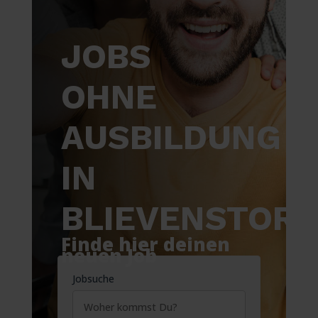
JOBS
OHNE
AUSBILDUNG
IN
BLIEVENSTORF
Finde hier deinen
neuen Job
Jobsuche