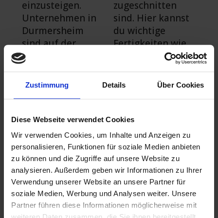
einzusteigen.
zugeschnitten
Unternehmen in
sind. Hier kannst
Durmersheim
du wichtige
sind auf der
Fertigkeiten wie
Suche nach
Kundenakquise,
motivierten
Verkaufstechnike
Mitarbeitern mit
n und
Zustimmung
Details
Über Cookies
ausgeprägten
Kundenbetreuung
kommunikativen
erlernen. Durch
Fähigkeiten und
den Erwerb dieser
Diese Webseite verwendet Cookies
dem Willen,
Fähigkeiten
Wir verwenden Cookies, um Inhalte und Anzeigen zu
Produkte oder
erhöhst du deine
personalisieren, Funktionen für soziale Medien anbieten
Dienstleistungen
Chancen auf eine
zu können und die Zugriffe auf unsere Website zu
zu verkaufen.
Beförderung und
analysieren. Außerdem geben wir Informationen zu Ihrer
höhere
Verwendung unserer Website an unsere Partner für
Verdienstmöglich
soziale Medien, Werbung und Analysen weiter. Unsere
Vertrieb als attraktive
Partner führen diese Informationen möglicherweise mit
keiten.
Option – auch ohne
Ausbildung
weiteren Daten zusammen, die Sie ihnen bereitgestellt