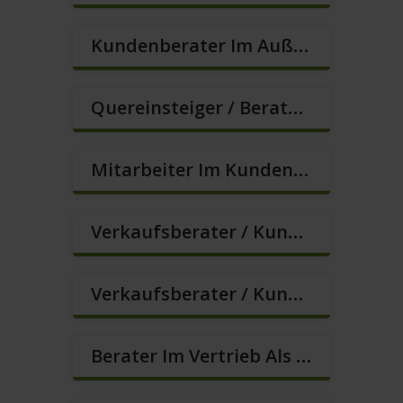
Kundenberater Im Außendienst – Direktvertrieb (m/w/d)
Quereinsteiger / Berater Im Vertrieb In VZ/TZ (m/w/d)
Mitarbeiter Im Kundenservice (Quereinstieg Möglich!) (m/w/d)
Verkaufsberater / Kundenberater In VZ/TZ (m/w/d)
Verkaufsberater / Kundenberater, Auch Ohne Ausbildung Möglich (m/w/d)
Berater Im Vertrieb Als Sofortanstellung (m/w/d)