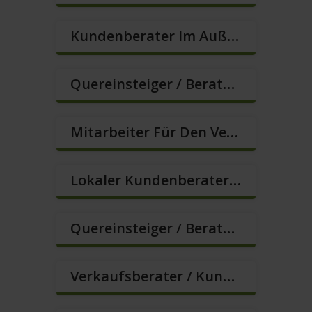
Kundenberater Im Außendienst – Lokalvertrieb (m/w/d)
Quereinsteiger / Berater Im Vertrieb – Ab Sofort (m/w/d)
Mitarbeiter Für Den Verkauf / Quereinsteiger (m/w/d)
Lokaler Kundenberater (m/w/d)
Quereinsteiger / Berater Im Vertrieb (m/w/d)
Verkaufsberater / Kundenberater – Mehr Als Ein Job (m/w/d)