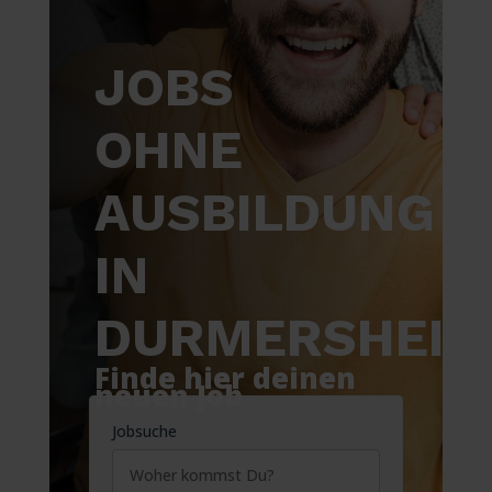
JOBS
OHNE
AUSBILDUNG
IN
DURMERSHEI
Finde hier deinen
neuen Job
Jobsuche