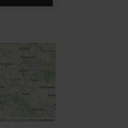
| ©
contributors
aflet
OpenStreetMap