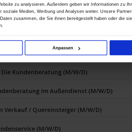
Website zu analysieren. Außerdem geben wir Informationen zu I
r soziale Medien, Werbung und Analysen weiter. Unsere Partner
n Verkauf In VZ/TZ (m/w/d)
 Daten zusammen, die Sie ihnen bereitgestellt haben oder die s
n.
ndenberatung (Außendienst) (m/w/d)
Anpassen
Kundenberatung (B2C) (m/w/d)
r Die Kundenberatung (m/w/d)
ndenberatung Im Außendienst (m/w/d)
n Verkauf / Quereinsteiger (m/w/d)
undenservice (m/w/d)