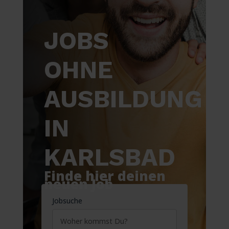
JOBS
OHNE
AUSBILDUNG
IN
KARLSBAD
Finde hier deinen
neuen Job
Jobsuche