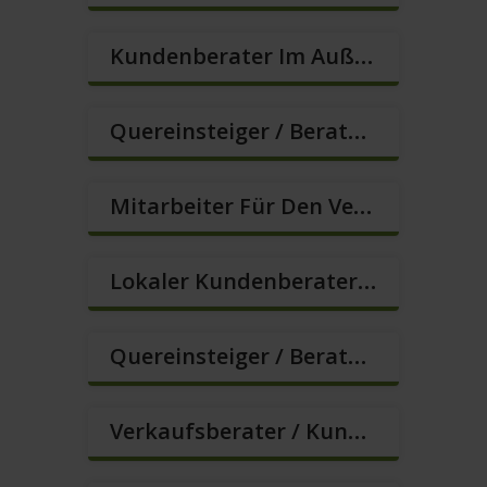
Kundenberater Im Außendienst – Lokalvertrieb (m/w/d)
Quereinsteiger / Berater Im Vertrieb – Ab Sofort (m/w/d)
Mitarbeiter Für Den Verkauf / Quereinsteiger (m/w/d)
Lokaler Kundenberater (m/w/d)
Quereinsteiger / Berater Im Vertrieb (m/w/d)
Verkaufsberater / Kundenberater – Mehr Als Ein Job (m/w/d)