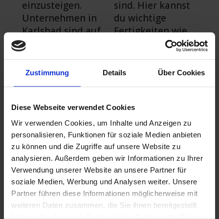
einzusteigen.
sind. Hier kannst
Unternehmen in
du wichtige
Karlsbad sind auf
Fertigkeiten wie
der Suche nach
Kundenakquise,
motivierten
Verkaufstechnike
Mitarbeitern mit
n und
Zustimmung
Details
Über Cookies
ausgeprägten
Kundenbetreuung
kommunikativen
erlernen. Durch
Fähigkeiten und
den Erwerb dieser
Diese Webseite verwendet Cookies
dem Willen,
Fähigkeiten
Wir verwenden Cookies, um Inhalte und Anzeigen zu
Produkte oder
erhöhst du deine
personalisieren, Funktionen für soziale Medien anbieten
Dienstleistungen
Chancen auf eine
zu können und die Zugriffe auf unsere Website zu
zu verkaufen.
Beförderung und
analysieren. Außerdem geben wir Informationen zu Ihrer
höhere
Verwendung unserer Website an unsere Partner für
Verdienstmöglich
soziale Medien, Werbung und Analysen weiter. Unsere
Vertrieb als attraktive
Partner führen diese Informationen möglicherweise mit
keiten.
Option – auch ohne
Ausbildung
weiteren Daten zusammen, die Sie ihnen bereitgestellt
Der Vertrieb ist
haben oder die sie im Rahmen Ihrer Nutzung der Dienste