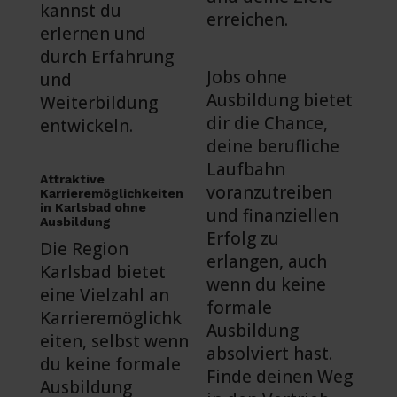
kannst du
erreichen.
erlernen und
durch Erfahrung
Jobs ohne
und
Ausbildung bietet
Weiterbildung
dir die Chance,
entwickeln.
deine berufliche
Laufbahn
Attraktive
voranzutreiben
Karrieremöglichkeiten
in Karlsbad ohne
und finanziellen
Ausbildung
Erfolg zu
Die Region
erlangen, auch
Karlsbad bietet
wenn du keine
eine Vielzahl an
formale
Karrieremöglichk
Ausbildung
eiten, selbst wenn
absolviert hast.
du keine formale
Finde deinen Weg
Ausbildung