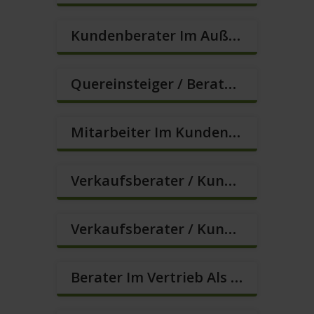
Kundenberater Im Außendienst – Direktvertrieb (m/w/d)
Quereinsteiger / Berater Im Vertrieb In VZ/TZ (m/w/d)
Mitarbeiter Im Kundenservice (Quereinstieg Möglich!) (m/w/d)
Verkaufsberater / Kundenberater In VZ/TZ (m/w/d)
Verkaufsberater / Kundenberater, Auch Ohne Ausbildung Möglich (m/w/d)
Berater Im Vertrieb Als Sofortanstellung (m/w/d)