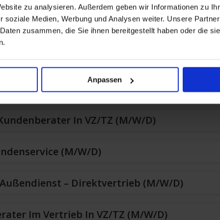
Website zu analysieren. Außerdem geben wir Informationen zu I
r soziale Medien, Werbung und Analysen weiter. Unsere Partner
 Kundenberater, Auch Ohne Ausbildung Mögli
 Daten zusammen, die Sie ihnen bereitgestellt haben oder die s
n.
 Kundenberater In VZ/TZ (m/w/d)
Anpassen
n Verkauf / Quereinsteiger (m/w/d)
 Kundenberater In VZ/TZ (m/w/d)
undenservice (m/w/d)
Außendienst – Direktvertrieb (m/w/d)
erater Im Vertrieb In VZ/TZ (m/w/d)