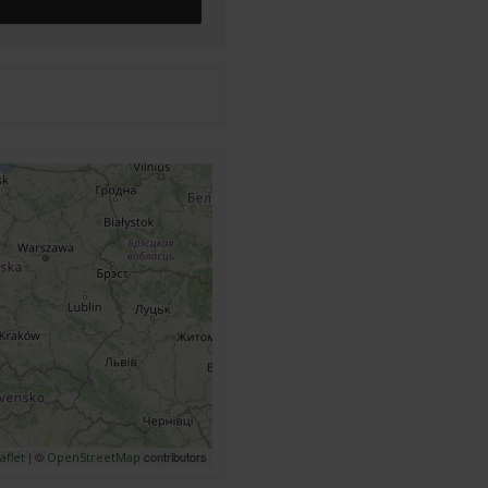
| ©
contributors
aflet
OpenStreetMap