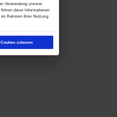
hrer Verwendung unserer
 führen diese Informationen
ch (m/w/d)
ie im Rahmen Ihrer Nutzung
Cookies zulassen