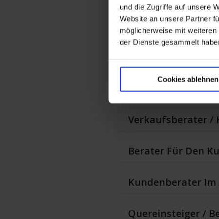
und die Zugriffe auf unsere 
Website an unsere Partner fü
Verkaufsberater /
möglicherweise mit weiteren
der Dienste gesammelt habe
Verkaufsberater /
Cookies ablehnen
Mitarbeiter Für De
Verkaufsberater /
Berater Für Den K
Kundenberater Im 
Quereinsteiger / B