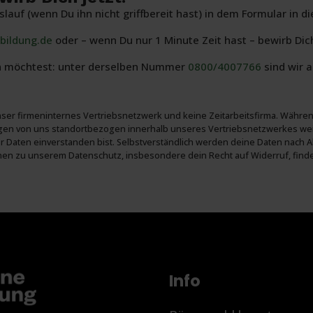
auf (wenn Du ihn nicht griffbereit hast) in dem Formular in di
bildung.de
oder – wenn Du nur 1 Minute Zeit hast – bewirb Dic
en möchtest: unter derselben Nummer
0800/4007766
sind wir 
unser firmen­internes Vertriebs­netz­werk und keine Zeit­arbeits­firma. W
gen von uns standort­bezogen inner­halb unseres Vertriebs­netz­werkes wei
ner Daten ein­ver­standen bist. Selbst­verständlich werden deine Daten n
tionen zu unserem Daten­schutz, insbe­sondere dein Recht auf Wider­ruf, fin
Info