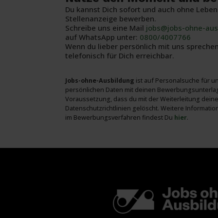
Du kannst Dich sofort und auch ohne Lebensl
Stellenanzeige bewerben.
Schreibe uns eine Mail
jobs@jobs-ohne-aus
auf WhatsApp unter:
0800/4007766
Wenn du lieber persönlich mit uns sprech
telefonisch für Dich erreichbar.
Jobs-ohne-Ausbildung
ist auf Personal­suche für 
persön­lichen Daten mit deinen Bewerbungs­unter­la
Voraus­setzung, dass du mit der Weiter­leitung dei
Daten­schutz­richt­linien gelöscht. Weitere Infor­ma
im Bewerbungs­verfahren findest Du
hier
.