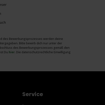
eser
h
auch
ährend des Bewerbungs­prozesses werden deine
ter­gegeben. Bitte bewirb dich nur unter der
ach Abschluss des Bewerbungs­prozesses gemäß den
dest Du
hier
. Die daten­schutz­rechtliche Ein­willigung
Service