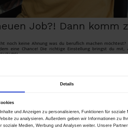
neuen Job?! Dann komm z
eicht noch keine Ahnung was du beruflich machen möchtest? 
dem eine Chance! Die richtige Einstellung bringst du mit, a
FUTURE!
 Kundenberater in
m/w/d)
Details
Cookies
reich Telekommunikation
nhalte und Anzeigen zu personalisieren, Funktionen für soziale
denberatung
Website zu analysieren. Außerdem geben wir Informationen zu I
den und Neukundenakquise
r soziale Medien, Werbung und Analysen weiter. Unsere Partner