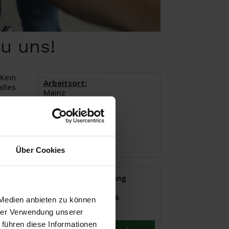
u uns!
Kein
Arbeitsort:
lles
Mainz
Beginn:
ab sofort
Arbeitszeit:
Vollzeit
Über Cookies
Jobs ohne Ausbildung
Anna Resch
Tel.: 0800 / 4007766
 Medien anbieten zu können
hrer Verwendung unserer
 führen diese Informationen