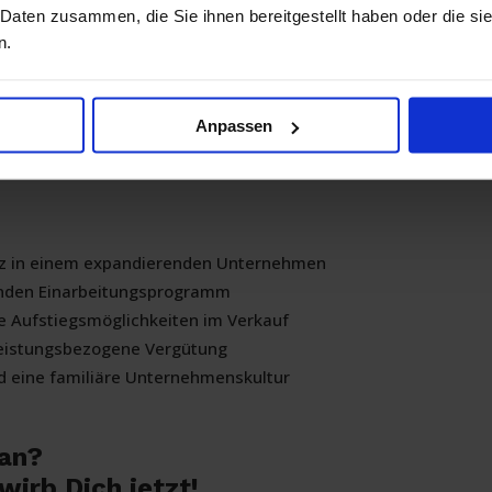
 Daten zusammen, die Sie ihnen bereitgestellt haben oder die s
n.
:
ndengesprächen
Anpassen
latz in einem expandierenden Unternehmen
nden Einarbeitungsprogramm
ie Aufstiegsmöglichkeiten im Verkauf
 leistungsbezogene Vergütung
d eine familiäre Unternehmenskultur
 an?
irb Dich jetzt!