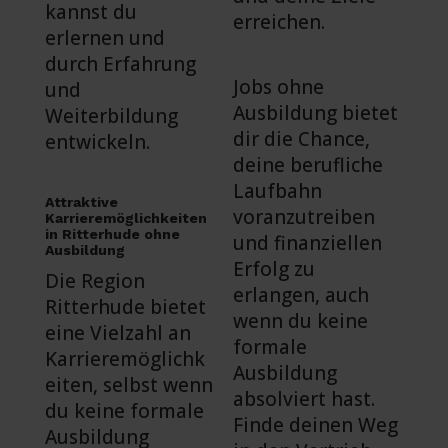
kannst du
erreichen.
erlernen und
durch Erfahrung
Jobs ohne
und
Ausbildung bietet
Weiterbildung
dir die Chance,
entwickeln.
deine berufliche
Laufbahn
Attraktive
voranzutreiben
Karrieremöglichkeiten
in Ritterhude ohne
und finanziellen
Ausbildung
Erfolg zu
Die Region
erlangen, auch
Ritterhude bietet
wenn du keine
eine Vielzahl an
formale
Karrieremöglichk
Ausbildung
eiten, selbst wenn
absolviert hast.
du keine formale
Finde deinen Weg
Ausbildung