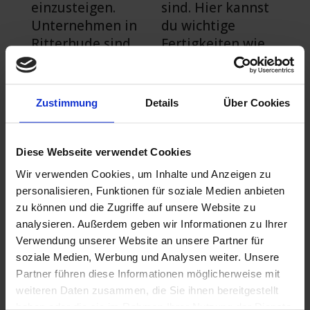
einzusteigen.
sind. Hier kannst
Unternehmen in
du wichtige
Ritterhude sind
Fertigkeiten wie
auf der Suche
Kundenakquise,
nach motivierten
Verkaufstechnike
Mitarbeitern mit
n und
Zustimmung
Details
Über Cookies
ausgeprägten
Kundenbetreuung
kommunikativen
erlernen. Durch
Fähigkeiten und
den Erwerb dieser
Diese Webseite verwendet Cookies
dem Willen,
Fähigkeiten
Wir verwenden Cookies, um Inhalte und Anzeigen zu
Produkte oder
erhöhst du deine
personalisieren, Funktionen für soziale Medien anbieten
Dienstleistungen
Chancen auf eine
zu können und die Zugriffe auf unsere Website zu
zu verkaufen.
Beförderung und
analysieren. Außerdem geben wir Informationen zu Ihrer
höhere
Verwendung unserer Website an unsere Partner für
Verdienstmöglich
soziale Medien, Werbung und Analysen weiter. Unsere
Vertrieb als attraktive
Partner führen diese Informationen möglicherweise mit
keiten.
Option – auch ohne
Ausbildung
weiteren Daten zusammen, die Sie ihnen bereitgestellt
Der Vertrieb ist
haben oder die sie im Rahmen Ihrer Nutzung der Dienste