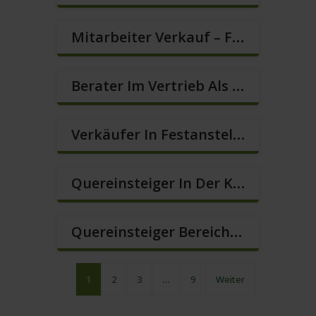
Mitarbeiter Verkauf – Festanstellung (m/w/d)
Berater Im Vertrieb Als Sofortanstellung (m/w/d)
Verkäufer In Festanstellung – Top Gehalt (m/w/d)
Quereinsteiger In Der Kundenberatung (m/w/d)
Quereinsteiger Bereich Kundenberatung (m/w/d)
1
2
3
…
9
Weiter