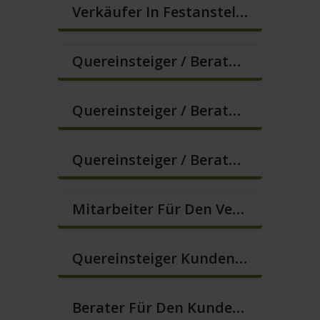
Verkäufer In Festanstellung – Top Gehalt (m/w/d)
Quereinsteiger / Berater Im Vertrieb In Festanstellung (m/w/d)
Quereinsteiger / Berater Im Vertrieb, Keine Zeitarbeit! (m/w/d)
Quereinsteiger / Berater Im Vertrieb – Ab Sofort (m/w/d)
Mitarbeiter Für Den Verkauf / Quereinsteiger (m/w/d)
Quereinsteiger Kundenberatung Im Außendienst (m/w/d)
Berater Für Den Kundenservice In VZ/TZ (m/w/d)