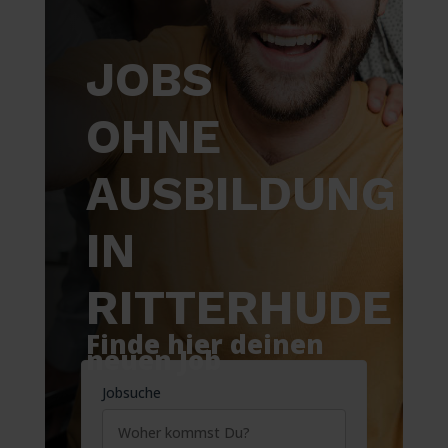
JOBS
OHNE
AUSBILDUNG
IN
RITTERHUDE
Finde hier deinen
neuen Job
Jobsuche