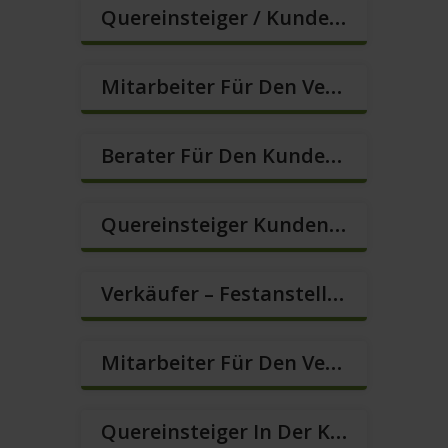
Quereinsteiger / Kundenberatung (B2C) (m/w/d)
Mitarbeiter Für Den Verkauf / Vertrieb (m/w/d)
Berater Für Den Kundenservice (m/w/d)
Quereinsteiger Kundenberatung In Vollzeit (m/w/d)
Verkäufer – Festanstellung – Sofort Starten (m/w/d)
Mitarbeiter Für Den Verkauf – Quereinstieg Möglich (m/w/d)
Quereinsteiger In Der Kundenberatung (m/w/d)