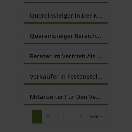
Quereinsteiger In Der Kundenberatung (m/w/d)
Quereinsteiger Bereich Kundenberatung (m/w/d)
Berater Im Vertrieb Als Sofortanstellung (m/w/d)
Verkäufer In Festanstellung – Top Gehalt (m/w/d)
Mitarbeiter Für Den Verkauf – Quereinstieg Möglich (m/w/d)
1
2
3
…
9
Weiter