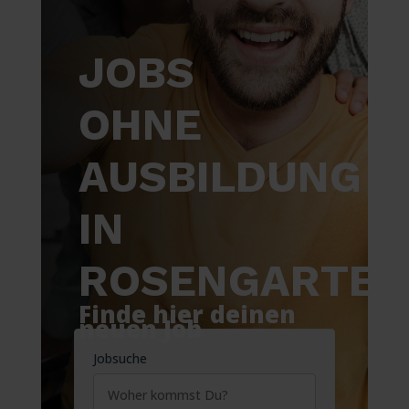
JOBS
OHNE
AUSBILDUNG
IN
ROSENGARTEN
Finde hier deinen
neuen Job
Jobsuche