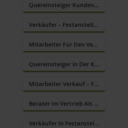
Quereinsteiger Kundenberatung In Vollzeit (m/w/d)
Verkäufer – Festanstellung – Sofort Starten (m/w/d)
Mitarbeiter Für Den Verkauf – Quereinstieg Möglich (m/w/d)
Quereinsteiger In Der Kundenberatung (m/w/d)
Mitarbeiter Verkauf – Festanstellung (m/w/d)
Berater Im Vertrieb Als Sofortanstellung (m/w/d)
Verkäufer In Festanstellung – Top Gehalt (m/w/d)