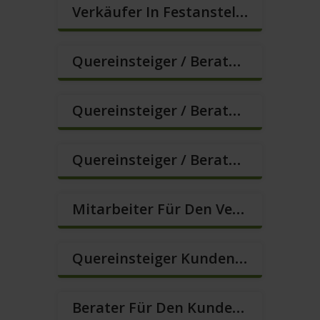
Verkäufer In Festanstellung – Top Gehalt (m/w/d)
Quereinsteiger / Berater Im Vertrieb In Festanstellung (m/w/d)
Quereinsteiger / Berater Im Vertrieb, Keine Zeitarbeit! (m/w/d)
Quereinsteiger / Berater Im Vertrieb – Ab Sofort (m/w/d)
Mitarbeiter Für Den Verkauf / Quereinsteiger (m/w/d)
Quereinsteiger Kundenberatung Im Außendienst (m/w/d)
Berater Für Den Kundenservice In VZ/TZ (m/w/d)