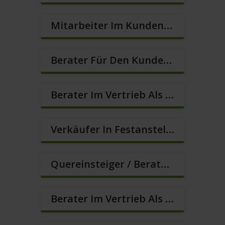
Mitarbeiter Im Kundenservice (Quereinstieg Möglich!) (m/w/d)
Berater Für Den Kundenservice / Beratung (m/w/d)
Berater Im Vertrieb Als Sofortanstellung (m/w/d)
Verkäufer In Festanstellung – Top Gehalt (m/w/d)
Quereinsteiger / Berater Im Vertrieb (Außendienst) (m/w/d)
Berater Im Vertrieb Als Sofortanstellung (m/w/d)