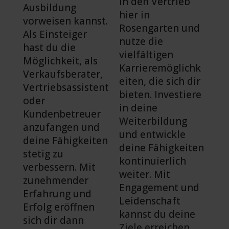
in den Vertrieb
Ausbildung
hier in
vorweisen kannst.
Rosengarten und
Als Einsteiger
nutze die
hast du die
vielfältigen
Möglichkeit, als
Karrieremöglichk
Verkaufsberater,
eiten, die sich dir
Vertriebsassistent
bieten. Investiere
oder
in deine
Kundenbetreuer
Weiterbildung
anzufangen und
und entwickle
deine Fähigkeiten
deine Fähigkeiten
stetig zu
kontinuierlich
verbessern. Mit
weiter. Mit
zunehmender
Engagement und
Erfahrung und
Leidenschaft
Erfolg eröffnen
kannst du deine
sich dir dann
Ziele erreichen