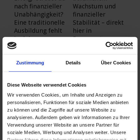
nach finanzieller
Wachstum und
Unabhängigkeit?
finanzieller
Eine traditionelle
Stabilität – direkt
Ausbildung fehlt
hier in
in deinem
Rosengarten.
Lebenslauf? Kein
Grund zur Sorge!
Die Bedeutung von
In Rosengarten
Zustimmung
Details
Über Cookies
Weiterbildung
gibt es viele
Obwohl für den
Berufsmöglichkei
Einstieg in den
Diese Webseite verwendet Cookies
ten ohne
Vertrieb keine
Ausbildung. Sie
Wir verwenden Cookies, um Inhalte und Anzeigen zu
formale
personalisieren, Funktionen für soziale Medien anbieten
könnten dich
Ausbildung
zu können und die Zugriffe auf unsere Website zu
deinen Zielen
erforderlich ist,
analysieren. Außerdem geben wir Informationen zu Ihrer
näher bringen.
ist
Verwendung unserer Website an unsere Partner für
kontinuierliche
soziale Medien, Werbung und Analysen weiter. Unsere
Weiterbildung
Die veränderte
Partner führen diese Informationen möglicherweise mit